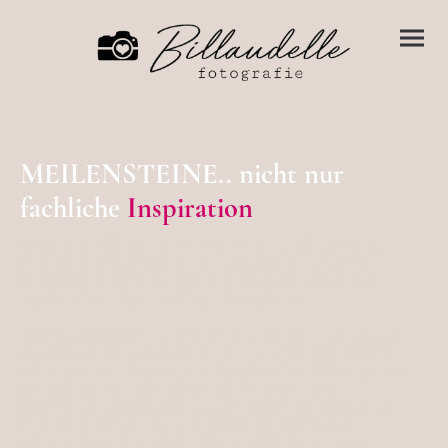
MEILENSTEINE.. nicht nur
fachliche
Inspiration
Wenn man sich für etwas Neues öffnet, trifft man auf
Menschen & Situationen, die dazu führen, dass man
Erfahrungen sammelt, sich entwickelt und mit neuen
Impulsen den eigenen Weg weitergeht. 🩷
Ich persönlich liebe es, immer wieder meine Komfortzone
zu verlassen und dazu zu lernen. Jedes Jahr suche ich mir
mindestens zwei spannende Projekte/ Fortbildungen aus,
um auch für eure Bilder immer besser zu werden.
Ein paar dieser nicht nur fotografisch beeindruckenden
Menschen & Momente teile ich hier gern mit euch:
(die gezeigten Fotos habe ich jeweils bei den Kursen