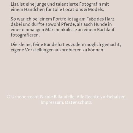
Lisa ist eine junge und talentierte Fotografin mit
einem Händchen für tolle Locations & Models.
So war ich bei einem Portfoliotag am Fuße des Harz
dabei und durfte sowohl Pferde, als auch Hunde in
einer einmaligen Märchenkulisse an einem Bachlauf
fotografieren.
Die kleine, feine Runde hat es zudem möglich gemacht,
eigene Vorstellungen ausprobieren zu können.
© Urheberrecht Nicole Billaudelle. Alle Rechte vorbehalten.
Impressum
.
Datenschutz
.
Hannover | Langenhagen | Isernhagen |
Großburgwedel | Altwarmbüchen | Fuhrberg |
Wedemark | Lehrte | Uetze | Celle Grömitz |
Kellenhusen | Dahme | Neustadt in Holstein |