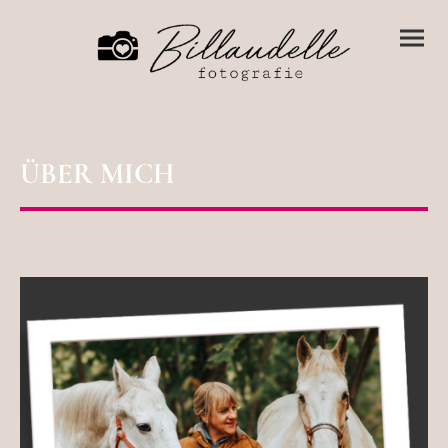
ÜBER MICH
"Wenn Du etwas haben willst, was Du noch nie hattest,
musst Du etwas tun, was Du noch nie getan hast!"