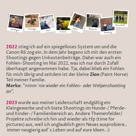
2022
stieg ich auf ein spiegelloses System um und die
Canon R6 zog ein. In dem Jahr begann ich mit den ersten
Shootings gegen Unkostenbeiträge. Dabei war auch ein
Fohlen-Shooting im Mai 2022, was ich nur durch Zufall
überhaupt angenommen habe. Tja, dabei blieb ein Fohlen
Zion
für mich übrig und seitdem ist der kleine
(Paint Horse)
Teil meiner Familie.
Merke
nimm´nie wieder ein Fohlen- oder Welpenshooting
: "
an
".
2023
wurde aus meiner Leidenschaft endgültig ein
Kleingewerbe und ich biete Shootings im Hunde-/ Pferde-
und Kinder-/ Familienbereich an. Andere Themenfelder/
Projekte schreibe ich hin und wieder als tfp (time for
pictures) aus, weil ich unglaublich gern Neues ausprobiere..
immer neugierig auf´s Leben und auf eure Ideen. :)