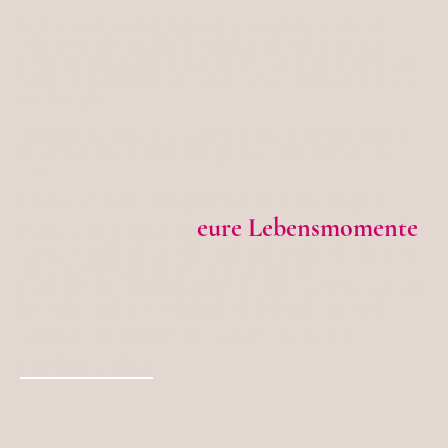
Mein Vater hat mir beigebracht, dass ein Mensch nach
seinen Taten beurteilt wird, nicht nach seinen Worten.
Da ich ihn viel zu früh verloren habe, denke ich gern an seine
Weisheiten zurück und bedauere, dass es nicht viele Fotos
von ihm gibt.
Ich bin überzeugt - Fotos schärfen unsere Wahrnehmung
und halten unsere Erinnerungen & Gefühle an Momente
fest.
Das ist es, was ich euch gern mit meinen Bildern geben
eure
Lebensmomente
möchte - einen Anker für
,
damit es euch leichter fällt, euch auch noch nach Jahren an
eine Zeit/ Phase in eurem Leben zu erinnern.
Dafür gebe ich euch nicht nur mein eigenes
🩷-blut, sondern
investiere auch jedes Jahr in Coachings & Co., um auch
technisch für euch immer besser zu werden - siehe:
Meilensteine
.