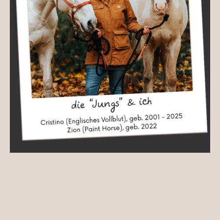
Ich bin Nicole (Billy), komme aus Hannover, lebe inzwischen
aber in der Region. Hauptberuflich bin ich im Vertrieb bei
der LVM, bin Mama, Pferdebesitzerin, Tierliebhaberin, aber
vor allen Dingen wohl ein kreativer und eigensinniger Kopf,
der an alte Werte glaubt und immer versucht, sein Bestes zu
geben. Und das am liebsten mit einer ordentlichen Portion
trockenem Humor. ;)